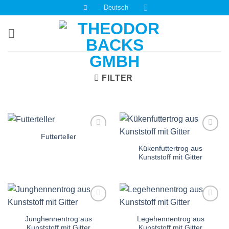
Zum
Deutsch
Inhalt
springen
FILTER
Futterteller
Auf die
Auf die
Einkaufsliste
Einkaufsliste
Kükenfuttertrog aus
Kunststoff mit Gitter
Auf die
Auf die
Einkaufsliste
Einkaufsliste
Junghennentrog aus
Legehennentrog aus
Kunststoff mit Gitter
Kunststoff mit Gitter