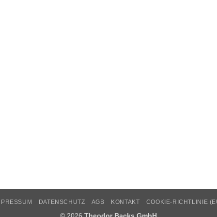
MPRESSUM
DATENSCHUTZ
AGB
KONTAKT
COOKIE-RICHTLINIE (E
© 2026
Theodor Backs GmbH