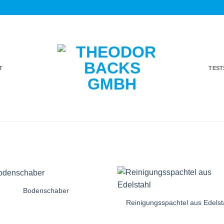
T
TES
Bodenschaber
Auf die
Auf di
Einkaufsliste
Einkaufsl
Reinigungsspachtel aus Edelst