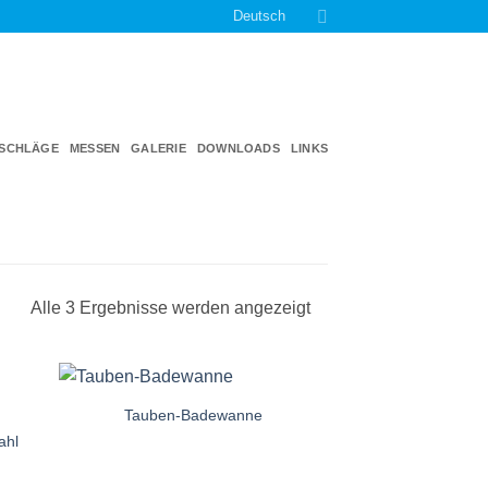
Deutsch
TSCHLÄGE
MESSEN
GALERIE
DOWNLOADS
LINKS
Alle 3 Ergebnisse werden angezeigt
Tauben-Badewanne
e
Auf die
iste
Einkaufsliste
ahl