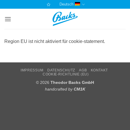
Zum
Deutsch
Inhalt
springen
Region EU ist nicht aktiviert für cookie-statement.
IMPRESSUM
DATENSCHUTZ
AGB
KONTAKT
COOKIE-RICHTLINIE (EU)
© 2026
Theodor Backs GmbH
handcrafted by
CM1K