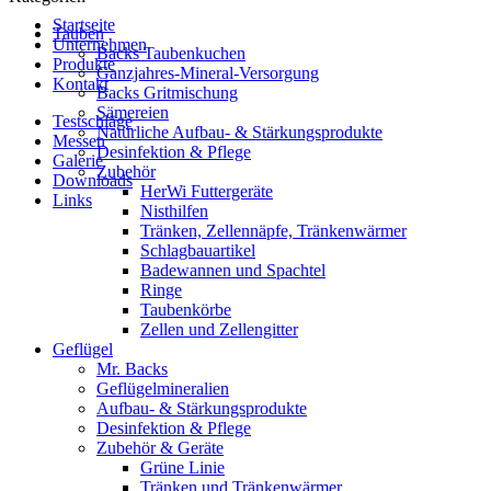
Startseite
Tauben
Unternehmen
Backs Taubenkuchen
Produkte
Ganzjahres-Mineral-Versorgung
Kontakt
Backs Gritmischung
Sämereien
Testschläge
Natürliche Aufbau- & Stärkungsprodukte
Messen
Desinfektion & Pflege
Galerie
Zubehör
Downloads
HerWi Futtergeräte
Links
Nisthilfen
Tränken, Zellennäpfe, Tränkenwärmer
Schlagbauartikel
Badewannen und Spachtel
Ringe
Taubenkörbe
Zellen und Zellengitter
Geflügel
Mr. Backs
Geflügelmineralien
Aufbau- & Stärkungsprodukte
Desinfektion & Pflege
Zubehör & Geräte
Grüne Linie
Tränken und Tränkenwärmer