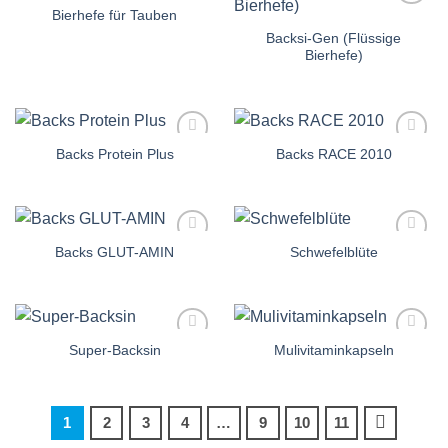
Bierhefe für Tauben
Auf die
Auf die
Einkaufsliste
Einkaufsliste
Backsi-Gen (Flüssige
Bierhefe)
Backs Protein Plus
Backs RACE 2010
Auf die
Auf die
Einkaufsliste
Einkaufsliste
Backs GLUT-AMIN
Schwefelblüte
Auf die
Auf die
Einkaufsliste
Einkaufsliste
Super-Backsin
Mulivitaminkapseln
Auf die
Auf die
Einkaufsliste
Einkaufsliste
1
2
3
4
…
9
10
11