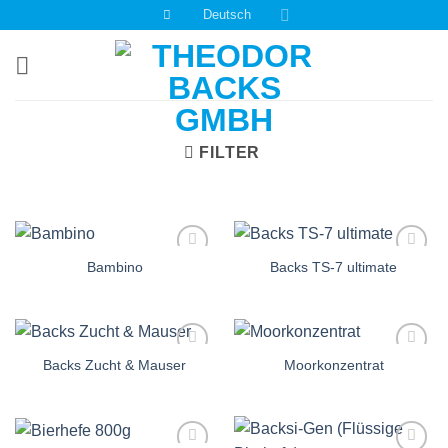
Zum
Deutsch
Inhalt
springen
FILTER
Bambino
Backs TS-7 ultimate
Auf die
Auf die
Einkaufsliste
Einkaufsliste
Backs Zucht & Mauser
Moorkonzentrat
Auf die
Auf die
Einkaufsliste
Einkaufsliste