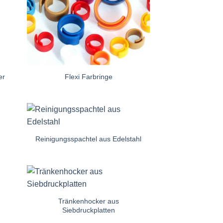
er
Flexi Farbringe
e
Auf die
iste
Einkaufsliste
Reinigungsspachtel aus Edelstahl
e
Auf die
iste
Einkaufsliste
Tränkenhocker aus
Siebdruckplatten