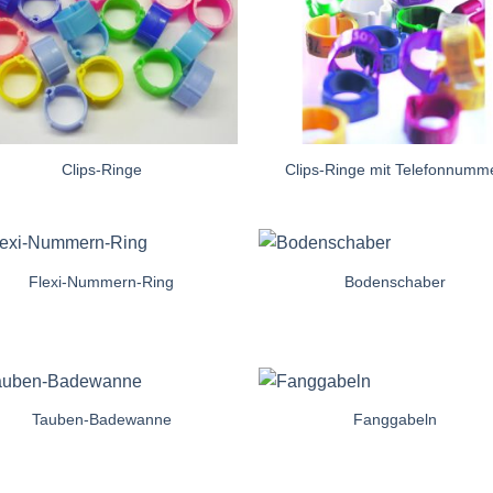
Clips-Ringe
Clips-Ringe mit Telefonnumm
Flexi-Nummern-Ring
Bodenschaber
Auf die
Auf di
Einkaufsliste
Einkaufsl
Tauben-Badewanne
Fanggabeln
Auf die
Auf di
Einkaufsliste
Einkaufsl