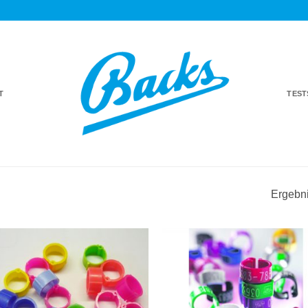
T
TES
Ergebni
Auf die
Auf di
Einkaufsliste
Einkaufsl