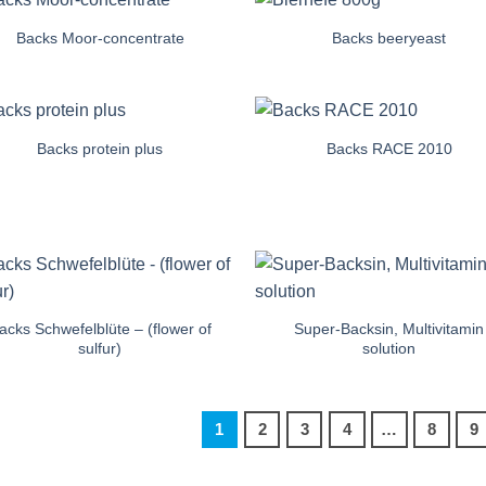
Backs Moor-concentrate
Backs beeryeast
Auf die
Auf di
Einkaufsliste
Einkaufsl
Backs protein plus
Backs RACE 2010
Auf die
Auf di
Einkaufsliste
Einkaufsl
Auf die
Auf di
Einkaufsliste
Einkaufsl
acks Schwefelblüte – (flower of
Super-Backsin, Multivitamin
sulfur)
solution
1
2
3
4
…
8
9