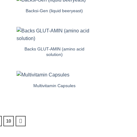
Backsi-Gen (liquid beeryeast)
e
Auf die
iste
Einkaufsliste
e
Auf die
iste
Einkaufsliste
Backs GLUT-AMlN (amino acid
solution)
Multivitamin Capsules
e
Auf die
iste
Einkaufsliste
10