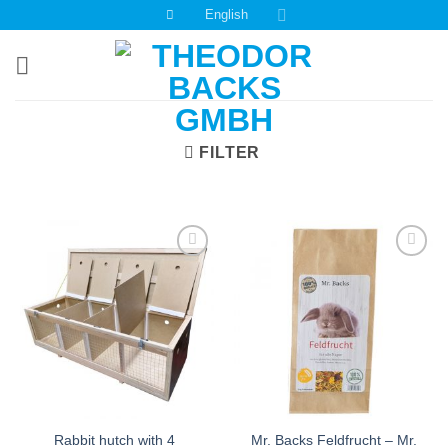
Skip
English
to
content
FILTER
Auf die
Auf die
Einkaufsliste
Einkaufsliste
Rabbit hutch with 4
Mr. Backs Feldfrucht – Mr.