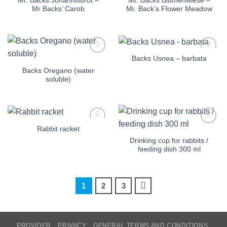
Mr. Backs Johannisbrot –
Mr. Backs Blumenwiese –
Mr Backs’ Carob
Mr. Back’s Flower Meadow
Backs Usnea – barbata
Auf die
Auf die
Einkaufsliste
Einkaufsliste
Backs Oregano (water
soluble)
Rabbit racket
Auf die
Auf die
Einkaufsliste
Einkaufsliste
Drinking cup for rabbits /
feeding dish 300 ml
1
2
3
PROVIDER
PRIVACY
GENERAL TERMS AND CONDITIONS