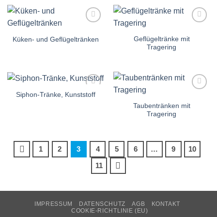
Auf die
Auf die
Einkaufsliste
Einkaufsliste
Geflügeltränke mit
Küken- und Geflügeltränken
Tragering
Siphon-Tränke, Kunststoff
Auf die
Auf die
Einkaufsliste
Einkaufsliste
Taubentränken mit
Tragering
1
2
3
4
5
6
…
9
10
11
IMPRESSUM
DATENSCHUTZ
AGB
KONTAKT
COOKIE-RICHTLINIE (EU)