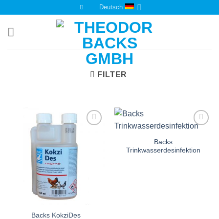
Zum
Deutsch
Inhalt
springen
FILTER
Auf die
Auf die
Einkaufsliste
Einkaufsliste
Backs
Trinkwasserdesinfektion
Backs KokziDes