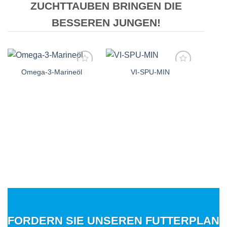
ZUCHTTAUBEN BRINGEN DIE
BESSEREN JUNGEN!
Omega-3-Marineöl
VI-SPU-MIN
Auf die
Auf die
Einkaufsliste
Einkaufsliste
Backs
FORDERN SIE UNSEREN FUTTERPLAN