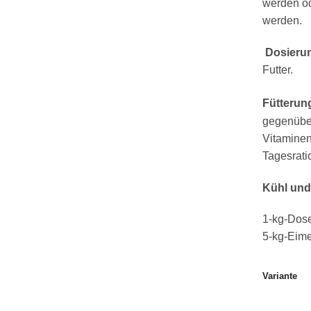
werden od
werden.
Dosieru
Futter.
Fütterun
gegenüber
Vitaminen
Tagesratio
Kühl und
1-kg-Dos
5-kg-Eim
Variante