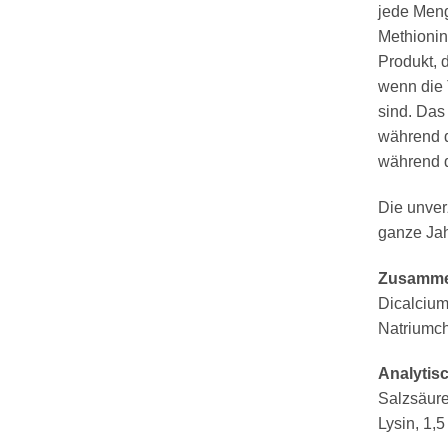
jede Men
Methionin
Produkt, 
wenn die 
sind. Das
während d
während d
Die unver
ganze Jah
Zusamme
Dicalcium
Natriumch
Analytis
Salzsäure
Lysin, 1,