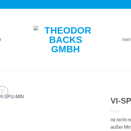
T
TES
VI-S
Auf die
Einkaufsliste
ist nicht 
außer Min