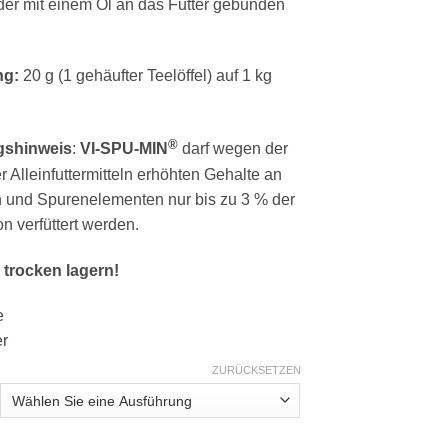
er mit einem Öl an das Futter gebunden
ng:
20 g (1 gehäufter Teelöffel) auf 1 kg
®
gshinweis
:
VI-SPU-MIN
darf wegen der
 Alleinfuttermitteln erhöhten Gehalte an
 und Spurenelementen nur bis zu 3 % der
n verfüttert werden.
 trocken lagern!
e
er
ZURÜCKSETZEN