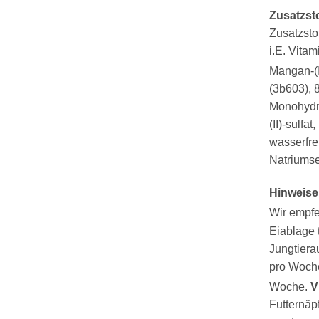
Zusatzsto
Zusatzsto
i.E. Vitam
Mangan-(I
(3b603), 8
Monohydra
(II)-sulfa
wasserfre
Natriumse
Hinweise
Wir empf
Eiablage 
Jungtiera
pro Woche
Woche.
V
Futternäp