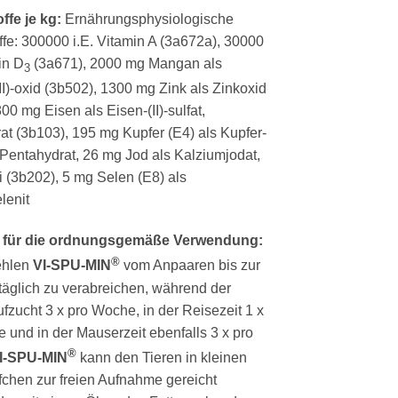
ffe je kg:
Ernährungsphysiologische
ffe: 300000 i.E. Vitamin A (3a672a), 30000
in D
(3a671), 2000 mg Mangan als
3
I)-oxid (3b502), 1300 mg Zink als Zinkoxid
00 mg Eisen als Eisen-(II)-sulfat,
t (3b103), 195 mg Kupfer (E4) als Kupfer-
t, Pentahydrat, 26 mg Jod als Kalziumjodat,
i (3b202), 5 mg Selen (E8) als
lenit
 für die ordnungsgemäße Verwendung:
®
ehlen
VI-SPU-MIN
vom Anpaaren bis zur
täglich zu verabreichen, während der
ufzucht 3 x pro Woche, in der Reisezeit 1 x
 und in der Mauserzeit ebenfalls 3 x pro
®
I-SPU-MIN
kann den Tieren in kleinen
fchen zur freien Aufnahme gereicht