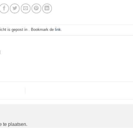
richt is gepost in . Bookmark de
link
.
N
 te plaatsen.