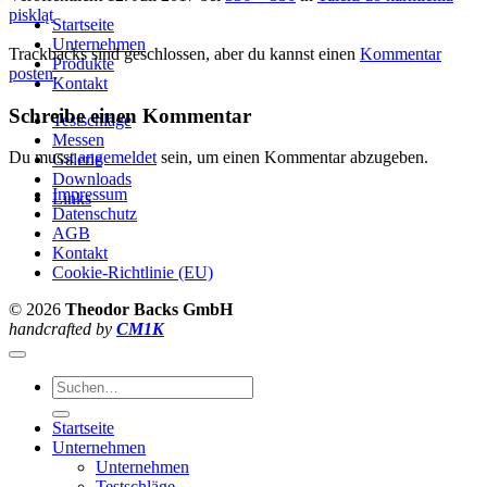
piskląt
Startseite
Unternehmen
Trackbacks sind geschlossen, aber du kannst einen
Kommentar
Produkte
posten
.
Kontakt
Schreibe einen Kommentar
Testschläge
Messen
Du musst
angemeldet
sein, um einen Kommentar abzugeben.
Galerie
Downloads
Impressum
Links
Datenschutz
AGB
Kontakt
Cookie-Richtlinie (EU)
© 2026
Theodor Backs GmbH
handcrafted by
CM1K
Suche
nach:
Startseite
Unternehmen
Unternehmen
Testschläge