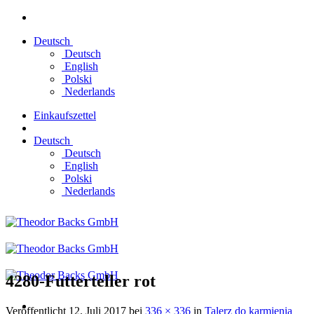
Zum
Inhalt
Deutsch
springen
Deutsch
English
Polski
Nederlands
Einkaufszettel
Deutsch
Deutsch
English
Polski
Nederlands
4280-Futterteller rot
Veröffentlicht
12. Juli 2017
bei
336 × 336
in
Talerz do karmienia