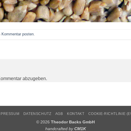
n
Kommentar posten
.
Kommentar abzugeben.
MPRESSUM
DATENSCHUTZ
AGB
KONTAKT
COOKIE-RICHTLINIE (E
© 2026
Theodor Backs GmbH
handcrafted by
CM1K