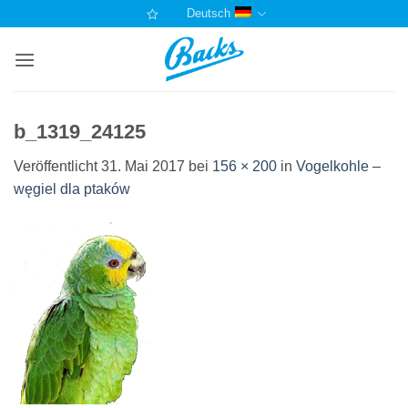
Zum
Deutsch
Inhalt
springen
b_1319_24125
Veröffentlicht
31. Mai 2017
bei
156 × 200
in
Vogelkohle –
węgiel dla ptaków