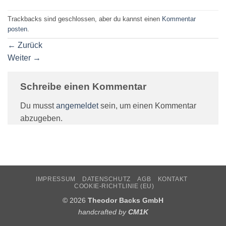
Trackbacks sind geschlossen, aber du kannst einen
Kommentar
posten
.
←
Zurück
Weiter
→
Schreibe einen Kommentar
Du musst
angemeldet
sein, um einen Kommentar
abzugeben.
IMPRESSUM
DATENSCHUTZ
AGB
KONTAKT
COOKIE-RICHTLINIE (EU)
© 2026
Theodor Backs GmbH
handcrafted by
CM1K