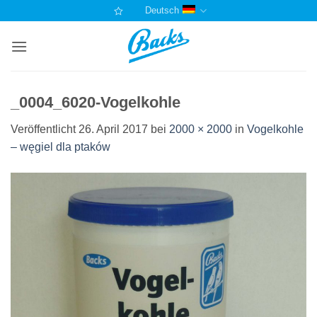
Zum
Deutsch
Inhalt
springen
_0004_6020-Vogelkohle
Veröffentlicht
26. April 2017
bei
2000 × 2000
in
Vogelkohle
– węgiel dla ptaków