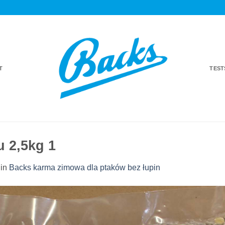
T
TES
u 2,5kg 1
in
Backs karma zimowa dla ptaków bez łupin