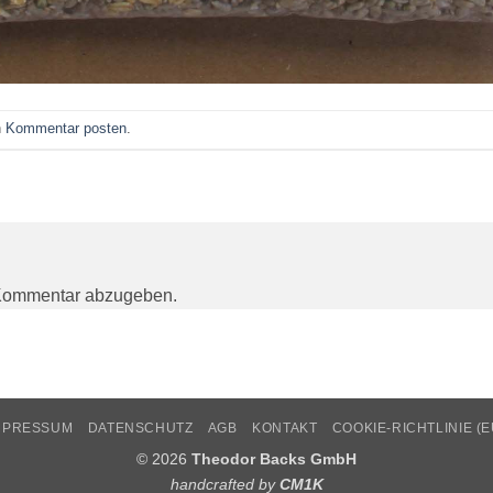
n
Kommentar posten
.
Kommentar abzugeben.
MPRESSUM
DATENSCHUTZ
AGB
KONTAKT
COOKIE-RICHTLINIE (E
© 2026
Theodor Backs GmbH
handcrafted by
CM1K