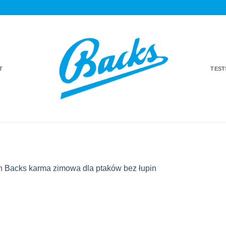
T
TES
n
Backs karma zimowa dla ptaków bez łupin