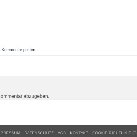
n
Kommentar posten
.
Kommentar abzugeben.
MPRESSUM
DATENSCHUTZ
AGB
KONTAKT
COOKIE-RICHTLINIE (E