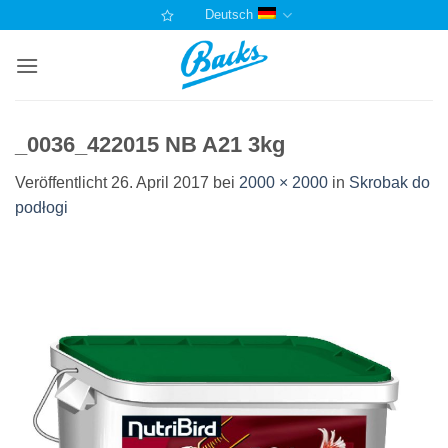
Zum
Deutsch
Inhalt
springen
_0036_422015 NB A21 3kg
Veröffentlicht
26. April 2017
bei
2000 × 2000
in
Skrobak do
podłogi