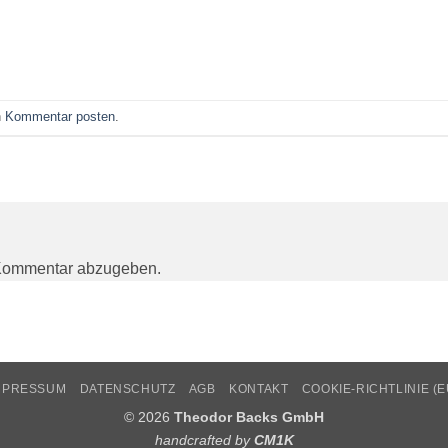
n
Kommentar posten
.
Kommentar abzugeben.
MPRESSUM
DATENSCHUTZ
AGB
KONTAKT
COOKIE-RICHTLINIE (E
© 2026
Theodor Backs GmbH
handcrafted by
CM1K