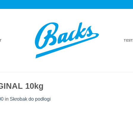
T
TES
GINAL 10kg
00
in
Skrobak do podłogi