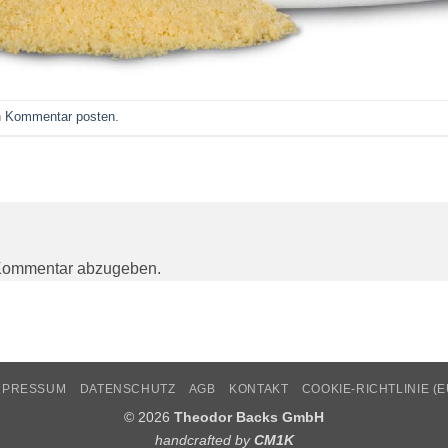
n
Kommentar posten
.
Kommentar abzugeben.
MPRESSUM
DATENSCHUTZ
AGB
KONTAKT
COOKIE-RICHTLINIE (E
© 2026
Theodor Backs GmbH
handcrafted by
CM1K