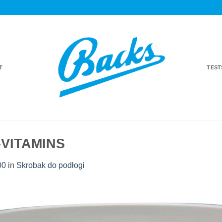
T
TES
-VITAMINS
00
in
Skrobak do podłogi