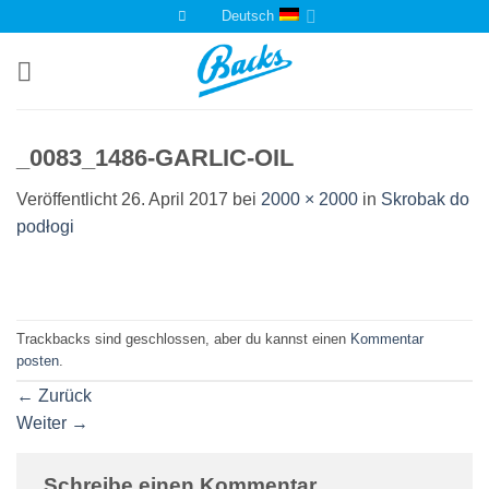
Zum
Deutsch
Inhalt
springen
_0083_1486-GARLIC-OIL
Veröffentlicht
26. April 2017
bei
2000 × 2000
in
Skrobak do
podłogi
Trackbacks sind geschlossen, aber du kannst einen
Kommentar
posten
.
←
Zurück
Weiter
→
Schreibe einen Kommentar