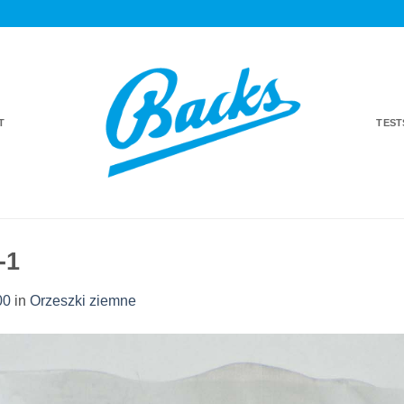
T
TES
-1
00
in
Orzeszki ziemne