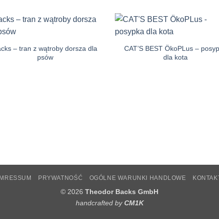
Auf die
Auf di
Einkaufsliste
Einkaufsl
cks – tran z wątroby dorsza dla
CAT’S BEST ÖkoPLus – posy
psów
dla kota
IMRESSUM
PRYWATNOŚĆ
OGÓLNE WARUNKI HANDLOWE
KONTAK
© 2026
Theodor Backs GmbH
handcrafted by
CM1K