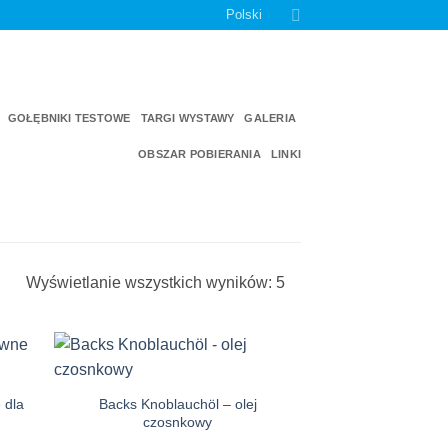
Polski
GOŁĘBNIKI TESTOWE
TARGI WYSTAWY
GALERIA
OBSZAR POBIERANIA
LINKI
Wyświetlanie wszystkich wyników: 5
e
Auf die
iste
Einkaufsliste
 dla
Backs Knoblauchöl – olej
czosnkowy