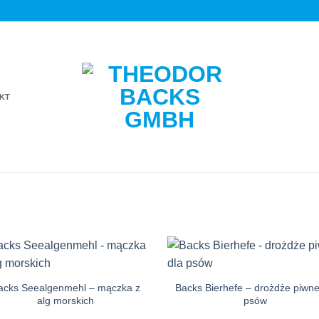
KT
Auf die
Auf di
Einkaufsliste
Einkaufsl
acks Seealgenmehl – mączka z
Backs Bierhefe – drożdże piwne
alg morskich
psów