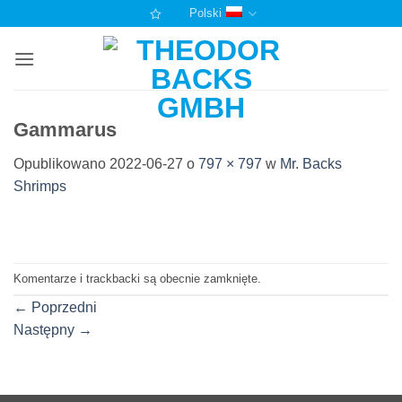
Przewiń
Polski
do
zawartości
Gammarus
Opublikowano
2022-06-27
o
797 × 797
w
Mr. Backs
Shrimps
Komentarze i trackbacki są obecnie zamknięte.
←
Poprzedni
Następny
→