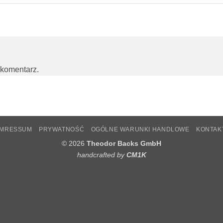
 komentarz.
IMRESSUM
PRYWATNOŚĆ
OGÓLNE WARUNKI HANDLOWE
KONTAK
© 2026
Theodor Backs GmbH
handcrafted by
CM1K