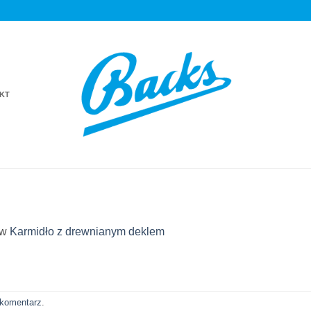
KT
n
w
Karmidło z drewnianym deklem
 komentarz
.