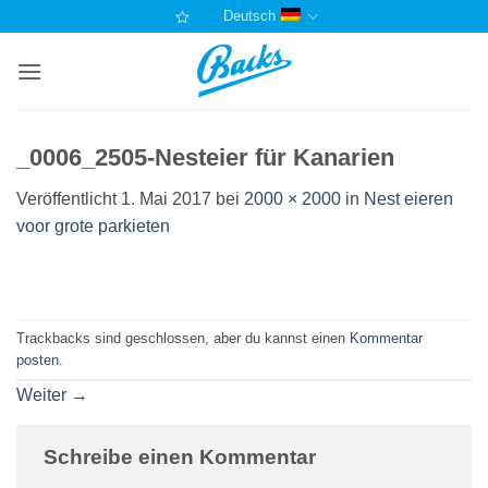
Zum
Deutsch
Inhalt
springen
_0006_2505-Nesteier für Kanarien
Veröffentlicht
1. Mai 2017
bei
2000 × 2000
in
Nest eieren
voor grote parkieten
Trackbacks sind geschlossen, aber du kannst einen
Kommentar
posten
.
Weiter
→
Schreibe einen Kommentar