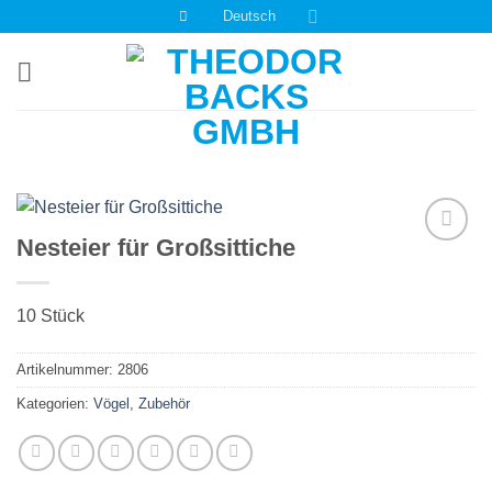
Zum
Deutsch
Inhalt
springen
Nesteier für Großsittiche
Auf die
Einkaufsliste
10 Stück
Artikelnummer:
2806
Kategorien:
Vögel
,
Zubehör