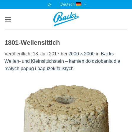
Zum
Deutsch
Inhalt
springen
1801-Wellensittich
Veröffentlicht
13. Juli 2017
bei
2000 × 2000
in
Backs
Wellen- und Kleinsittichstein – kamień do dziobania dla
małych papug i papużek falistych