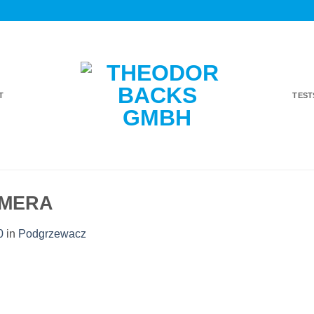
T
TES
AMERA
0
in
Podgrzewacz