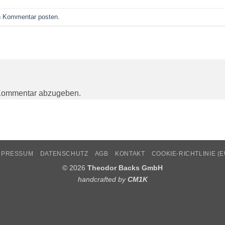
n
Kommentar posten
.
Kommentar abzugeben.
MPRESSUM
DATENSCHUTZ
AGB
KONTAKT
COOKIE-RICHTLINIE (E
© 2026
Theodor Backs GmbH
handcrafted by
CM1K