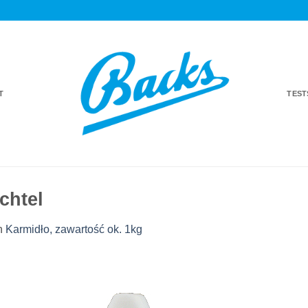
T
TES
chtel
n
Karmidło, zawartość ok. 1kg