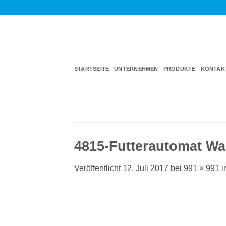
Zum
Inhalt
springen
STARTSEITE
UNTERNEHMEN
PRODUKTE
KONTAK
4815-Futterautomat Wa
Veröffentlicht
12. Juli 2017
bei
991 × 991
i