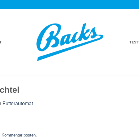
T
TES
chtel
n
Futterautomat
n
Kommentar posten
.