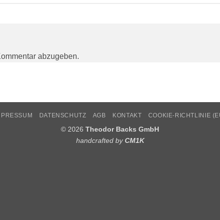
Kommentar abzugeben.
MPRESSUM
DATENSCHUTZ
AGB
KONTAKT
COOKIE-RICHTLINIE (E
© 2026
Theodor Backs GmbH
handcrafted by
CM1K