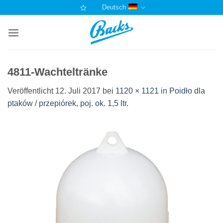
Zum
Deutsch
Inhalt
springen
4811-Wachteltränke
Veröffentlicht
12. Juli 2017
bei
1120 × 1121
in
Poidło dla
ptaków / przepiórek, poj. ok. 1,5 ltr.