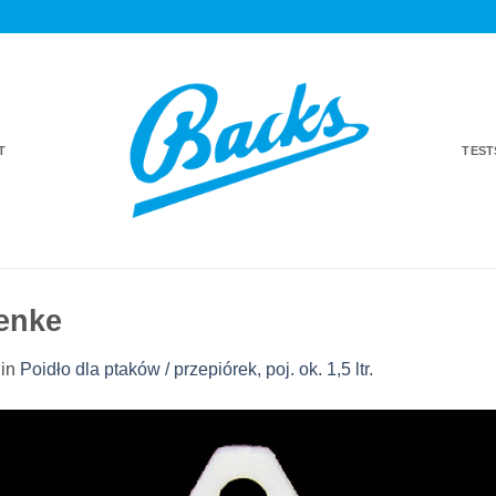
T
TES
enke
in
Poidło dla ptaków / przepiórek, poj. ok. 1,5 ltr.