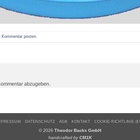
n
Kommentar posten
.
Kommentar abzugeben.
MPRESSUM
DATENSCHUTZ
AGB
KONTAKT
COOKIE-RICHTLINIE (E
© 2026
Theodor Backs GmbH
handcrafted by
CM1K