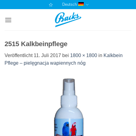
Zum
Deutsch
Inhalt
springen
2515 Kalkbeinpflege
Veröffentlicht
11. Juli 2017
bei
1800 × 1800
in
Kalkbein
Pflege – pielęgnacja wapiennych nóg