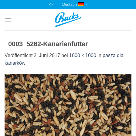
Zum
Deutsch
Inhalt
springen
_0003_5262-Kanarienfutter
Veröffentlicht
2. Juni 2017
bei
1000 × 1000
in
pasza dla
kanarków