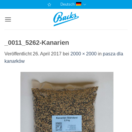
Zum
Deutsch
Inhalt
springen
_0011_5262-Kanarien
Veröffentlicht
26. April 2017
bei
2000 × 2000
in
pasza dla
kanarków