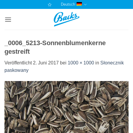
Zum
Deutsch
Inhalt
springen
_0006_5213-Sonnenblumenkerne
gestreift
Veröffentlicht
2. Juni 2017
bei
1000 × 1000
in
Słonecznik
paskowany