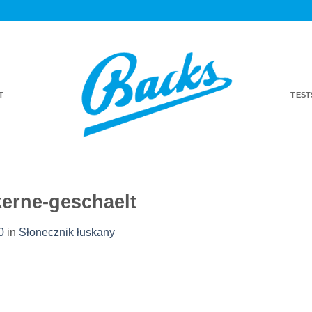
T
TES
erne-geschaelt
0
in
Słonecznik łuskany