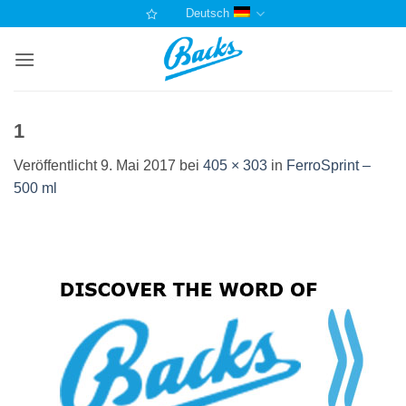
Zum
Deutsch
Inhalt
springen
1
Veröffentlicht
9. Mai 2017
bei
405 × 303
in
FerroSprint –
500 ml