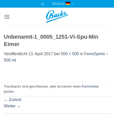
Zum
Deutsch
Inhalt
springen
Unbenannt-1_0005_1251-Vi-Spu-Min
Eimer
Veröffentlicht
13. April 2017
bei
500 × 500
in
FerroSprint –
500 ml
Trackbacks sind geschlossen, aber du kannst einen
Kommentar
posten
.
←
Zurück
Weiter
→