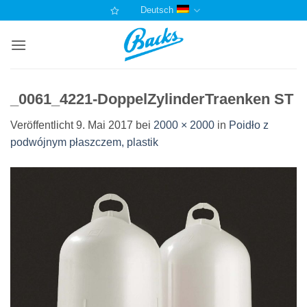
Zum
Deutsch
Inhalt
springen
_0061_4221-DoppelZylinderTraenken ST
Veröffentlicht
9. Mai 2017
bei
2000 × 2000
in
Poidło z
podwójnym płaszczem, plastik