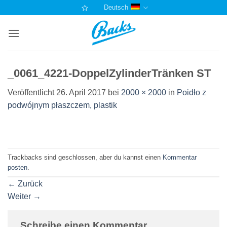
Zum
Deutsch
Inhalt
springen
_0061_4221-DoppelZylinderTränken ST
Veröffentlicht
26. April 2017
bei
2000 × 2000
in
Poidło z
podwójnym płaszczem, plastik
Trackbacks sind geschlossen, aber du kannst einen
Kommentar
posten
.
←
Zurück
Weiter
→
Schreibe einen Kommentar