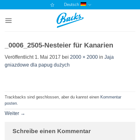
Zum
Deutsch
Inhalt
springen
_0006_2505-Nesteier für Kanarien
Veröffentlicht
1. Mai 2017
bei
2000 × 2000
in
Jaja
gniazdowe dla papug dużych
Trackbacks sind geschlossen, aber du kannst einen
Kommentar
posten
.
Weiter
→
Schreibe einen Kommentar