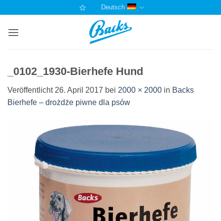
Zum
Deutsch
Inhalt
springen
_0102_1930-Bierhefe Hund
Veröffentlicht
26. April 2017
bei
2000 × 2000
in
Backs
Bierhefe – drożdże piwne dla psów