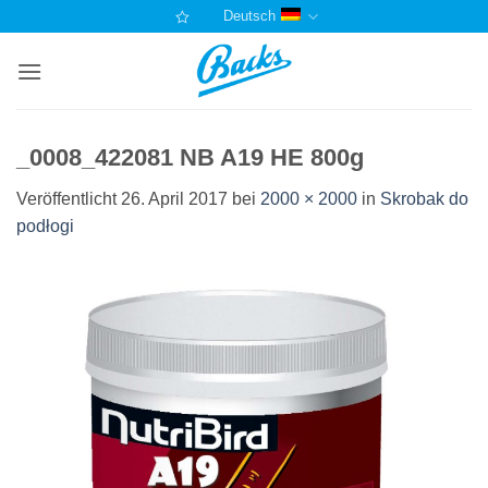
Zum
Deutsch
Inhalt
springen
_0008_422081 NB A19 HE 800g
Veröffentlicht
26. April 2017
bei
2000 × 2000
in
Skrobak do
podłogi