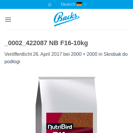
Zum
Deutsch
Inhalt
springen
_0002_422087 NB F16-10kg
Veröffentlicht
26. April 2017
bei
2000 × 2000
in
Skrobak do
podłogi