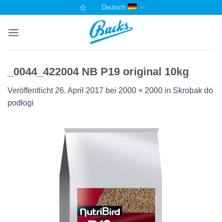
Zum
Deutsch
Inhalt
springen
_0044_422004 NB P19 original 10kg
Veröffentlicht
26. April 2017
bei
2000 × 2000
in
Skrobak do
podłogi