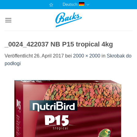
Zum
Deutsch
Inhalt
springen
_0024_422037 NB P15 tropical 4kg
Veröffentlicht
26. April 2017
bei
2000 × 2000
in
Skrobak do
podłogi