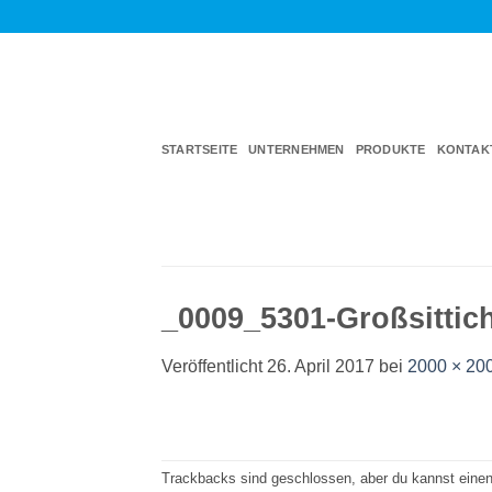
Zum
Inhalt
springen
STARTSEITE
UNTERNEHMEN
PRODUKTE
KONTAK
_0009_5301-Großsittic
Veröffentlicht
26. April 2017
bei
2000 × 20
Trackbacks sind geschlossen, aber du kannst eine