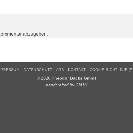
Kommentar abzugeben.
MPRESSUM
DATENSCHUTZ
AGB
KONTAKT
COOKIE-RICHTLINIE (E
© 2026
Theodor Backs GmbH
handcrafted by
CM1K