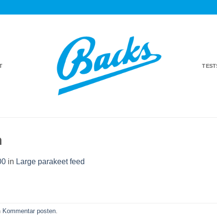
T
TES
h
00
in
Large parakeet feed
n
Kommentar posten
.